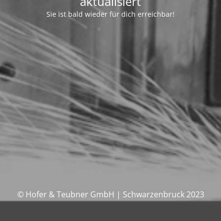
aktualisiert
Sie ist bald wieder für dich erreichbar!
© Hofer & Teubner GmbH | Schwarzenbruck 2023