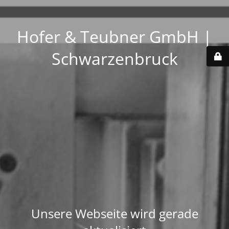
Hofer & Teubner GmbH |
Schwarzenbruck
Unsere Webseite wird gerade